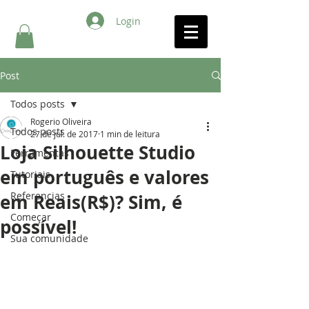
Login
Post
Todos posts
Rogerio Oliveira
Todos posts
27 de jul. de 2017
1 min de leitura
Loja Silhouette Studio
Ferramentas
em português e valores
Tutoriais
Referencias
em Reais(R$)? Sim, é
Começar
possível!
Sua comunidade