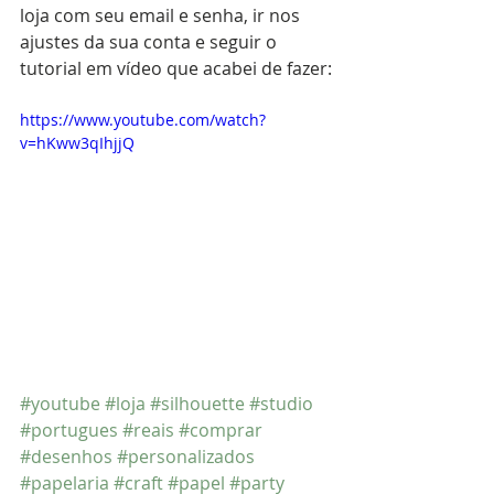
loja com seu email e senha, ir nos 
ajustes da sua conta e seguir o 
tutorial em vídeo que acabei de fazer:
https://www.youtube.com/watch?
v=hKww3qIhjjQ
#youtube
#loja
#silhouette
#studio
#portugues
#reais
#comprar
#desenhos
#personalizados
#papelaria
#craft
#papel
#party