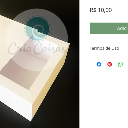
Preço
R$ 10,00
Adic
Termos de Uso
Este arquivo .Studi
pagou por ele.
Você pode vender 
repassar ou revend
investimento que v
Poste seu trabalho
com a hashtag #cri
É um prazer ajudá-
NÃO É PERMITIDO CO
GRUPOS OU REDES SOC