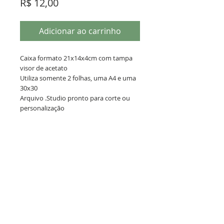
Preço
R$ 12,00
Adicionar ao carrinho
Caixa formato 21x14x4cm com tampa
visor de acetato
Utiliza somente 2 folhas, uma A4 e uma
30x30
Arquivo .Studio pronto para corte ou
personalização
Termos de Uso
Este arquivo .Studio é fruto de horas
de trabalho e você pagou por ele.
Você pode vender a caixinha pronta,
mas não pode repassar ou revender
Política de Privacidade
o arquivo. Lembre-se, ele foi um
investimento que você fez.
Poste seu trabalho e nos marque em