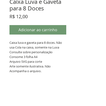
Caixa Luva e Gaveta
para 8 Doces
Preço
R$ 12,00
Adicionar ao carrinho
Caixa luva e gaveta para 8 doces. Não
usa Cola na caixa, somente na Luva
Consulte sobre personalização
Consome 3 folha A4
Arquivo SVG para corte
Arte somente ilustrativa. Não
Acompanha o arquivo.
Termos de Uso
Este arquivo é fruto de horas de
Importante!
trabalho e você pagou por ele.
Você pode vender a caixinha pronta,
Arte somente ilustrativa. O arquivo não