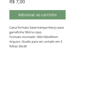
Preço
R$ 7,00
Adicionar ao carrinho
Caixa formato base+tampa+berço para
garrafinha 50ml e copo.
Formato montado 160x160x40mm
Arquivo .Studio para ser cortado em 3
folhas 30x30
Termos de Uso
Este arquivo .Studio é fruto de horas
de trabalho e você pagou por ele.
Você pode vender a caixinha pronta,
mas não pode repassar ou revender
Política de Privacidade
o arquivo. Lembre-se, ele foi um
investimento que você fez.
Poste seu trabalho e nos marque em
suas redes sociais com a hashtag
CRIACOISAS MEI - CNPJ:
29.084.384
/0001-50 © Todos
os direitos reservados. 2019
#criacoisas