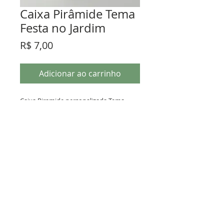
Caixa Pirâmide Tema
Festa no Jardim
Preço
R$ 7,00
Adicionar ao carrinho
Caixa Piramide personalizada Tema
Festa no Jardim com Tags
Política de Privacidade
CRIACOISAS MEI - CNPJ:
29.084.384
/0001-50 © Todos
os direitos reservados. 2019
© 2023 by L i l o u P a p e r i e. Proudly created with
Wix.com