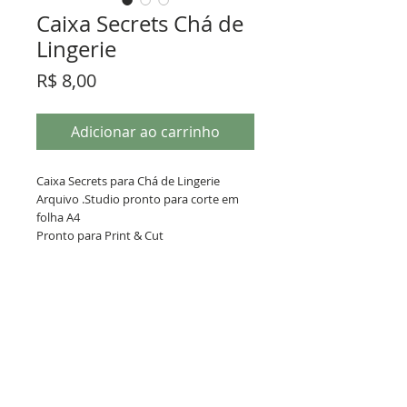
Caixa Secrets Chá de
Lingerie
Preço
R$ 8,00
Adicionar ao carrinho
Caixa Secrets para Chá de Lingerie
Arquivo .Studio pronto para corte em
folha A4
Pronto para Print & Cut
Termos de Uso
Este arquivo .Studio é fruto de horas
de trabalho e você pagou por ele.
Você pode vender a caixinha pronta,
mas não pode repassar ou revender
Política de Privacidade
o arquivo. Lembre-se, ele foi um
investimento que você fez.