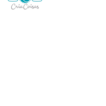
Informações de contato
+ 41999313885
criacoisas@criacoisas.com
Rua Carmelina Cavassin, 1280, Casa 4 -
Barreirinha, Curitiba, PR 82220-170, BRA
Política de Privacidade
CRIACOISAS MEI - CNPJ:
29.084.384
/0001-50 © Todos
os direitos reservados. 2019