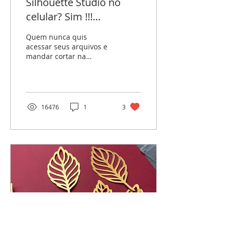
Silhouette Studio no
celular? Sim !!!
Chegou o Silhouette
Quem nunca quis
Go! Update!!! Agora já
acessar seus arquivos e
mandar cortar na
disponível!
silhouette Cameo, Curio
ou Portrait sem ter que
sentar no computador?
Em breve...
16476
1
3