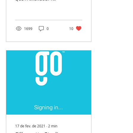
RESOLVEU O PROBLEMA
COM UM UPDATE
ADICIONAL. SE VC AINDA
ESTÁ COM ESSE
PROBLEMA...
1699
0
10
17 de fev. de 2021
∙
2
min