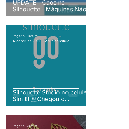
UPDATE - Caos na
Silhouette - Máquinas Não
conectam mais!!!
Rogerio Oliveira
17 de fev. de 2021
2 min de leitura
Silhouette Studio no celular?
Sim !!! Chegou o
Silhouette Go! Update!!!
Agora já disponível!
Rogerio Oliveira