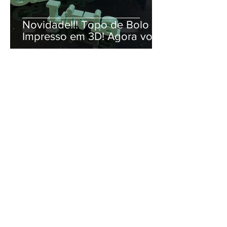
Novidade!!! Topo de Bolo
Impresso em 3D! Agora você
enconta arquivos STL para
impressão 3D na Loja!!
Rogerio Oliveira
4 de abr. de 2020
1 min de leitura
Molde de máscara Free para
proteção em tempos de
Coronavírus