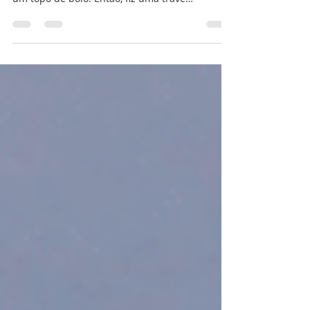
É goooo!!!! Que felicidade!!!!
O desafio que me deram hoje foi fazer uma
trave de futebol, em apenas uma peça, para
um topo de bolo. Então, fiz uma trave
rapidinho,...