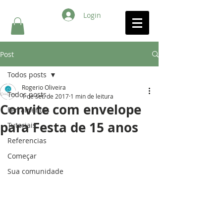
Login
Post
Todos posts
Rogerio Oliveira
Todos posts
1 de set. de 2017
1 min de leitura
Convite com envelope
Ferramentas
para Festa de 15 anos
Tutoriais
Referencias
Começar
Sua comunidade