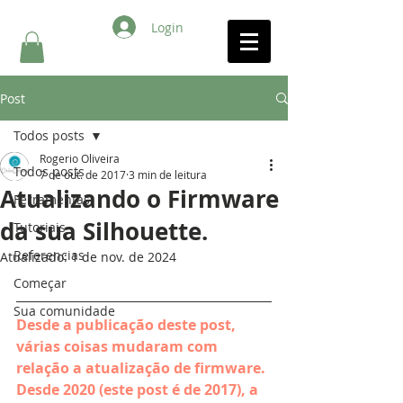
Login
Post
Todos posts
Rogerio Oliveira
Todos posts
7 de out. de 2017
3 min de leitura
Atualizando o Firmware
Ferramentas
da sua Silhouette.
Tutoriais
Referencias
Atualizado:
1 de nov. de 2024
Começar
Sua comunidade
Desde a publicação deste post, 
várias coisas mudaram com 
relação a atualização de firmware. 
Desde 2020 (este post é de 2017), a 