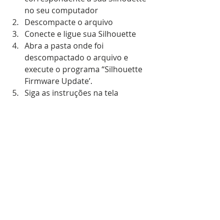
no seu computador  
Descompacte o arquivo  
Conecte e ligue sua Silhouette  
Abra a pasta onde foi 
descompactado o arquivo e 
execute o programa “Silhouette 
Firmware Update’.  
Siga as instruções na tela 
Atualização importante 
(Novembro/2017)
Alguns usuários estão reportando 
erro de atualização, especialmente 
se você utiliza equipamentos da 
Apple (Macintosh).  A Silhouette 
America recomenda reinicializar o 
equipamento após o download do 