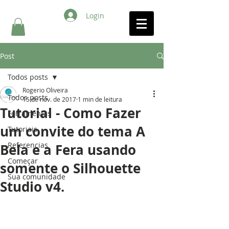
Login
Post
Todos posts
Rogerio Oliveira
Todos posts
15 de nov. de 2017
1 min de leitura
Tutorial - Como Fazer
Ferramentas
um convite do tema A
Tutoriais
Referencias
Bela e a Fera usando
Começar
somente o Silhouette
Sua comunidade
Studio v4.