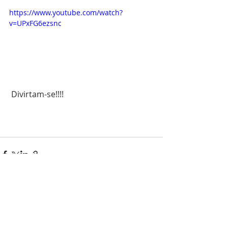
https://www.youtube.com/watch?
v=UPxFG6ezsnc
 Divirtam-se!!!!
Posts recentes
Ver tudo