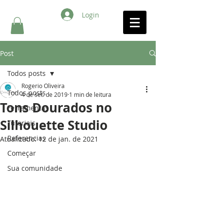
Login
Post
Todos posts
Rogerio Oliveira
Todos posts
4 de set. de 2019
1 min de leitura
Tons Dourados no
Ferramentas
Silhouette Studio
Tutoriais
Referencias
Atualizado:
12 de jan. de 2021
Começar
Sua comunidade